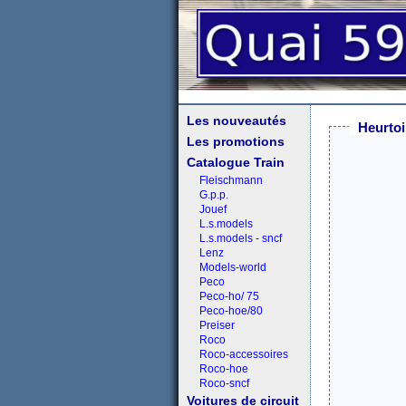
Les nouveautés
Heurtoi
Les promotions
Catalogue Train
Fleischmann
G.p.p.
Jouef
L.s.models
L.s.models - sncf
Lenz
Models-world
Peco
Peco-ho/ 75
Peco-hoe/80
Preiser
Roco
Roco-accessoires
Roco-hoe
Roco-sncf
Voitures de circuit