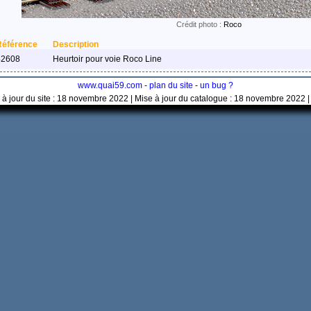
Crédit photo :
Roco
Référence
Description
42608
Heurtoir pour voie Roco Line
www.quai59.com
-
plan du site
-
un bug ?
 à jour du site : 18 novembre 2022 | Mise à jour du catalogue : 18 novembre 2022 |