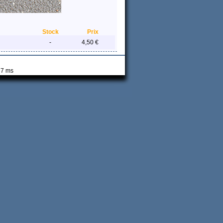
Stock
Prix
-
4,50 €
 7 ms