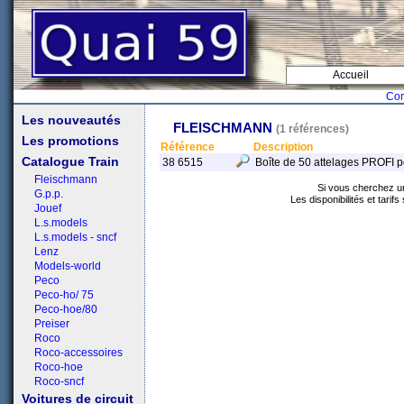
Accueil
Con
Les nouveautés
FLEISCHMANN
(1 références)
Les promotions
Référence
Description
Catalogue Train
38 6515
Boîte de 50 attelages PROFI p
Fleischmann
Si vous cherchez un 
G.p.p.
Les disponibilités et tarif
Jouef
L.s.models
L.s.models - sncf
Lenz
Models-world
Peco
Peco-ho/ 75
Peco-hoe/80
Preiser
Roco
Roco-accessoires
Roco-hoe
Roco-sncf
Voitures de circuit