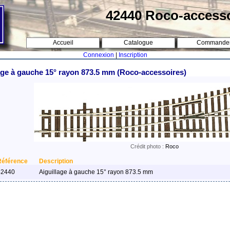
42440 Roco-access
Accueil
Catalogue
Commande
Connexion
|
Inscription
age à gauche 15° rayon 873.5 mm (Roco-accessoires)
Crédit photo :
Roco
Référence
Description
42440
Aiguillage à gauche 15° rayon 873.5 mm