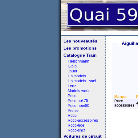
Les nouveautés
Aiguill
Les promotions
Catalogue Train
Fleischmann
G.p.p.
Jouef
L.s.models
L.s.models - sncf
Lenz
Models-world
Peco
Marque
Peco-ho/ 75
Roco-
accessoires
Peco-hoe/80
Preiser
Roco
Roco-accessoires
Roco-hoe
Roco-sncf
Voitures de circuit