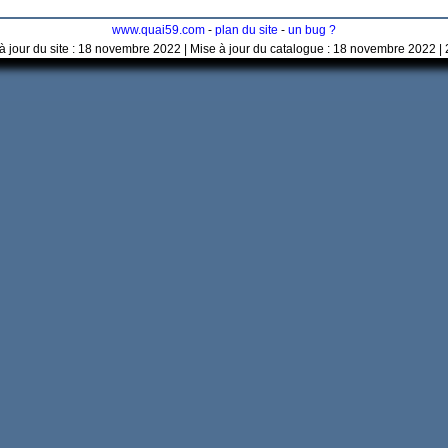
www.quai59.com
-
plan du site
-
un bug ?
à jour du site : 18 novembre 2022 | Mise à jour du catalogue : 18 novembre 2022 |