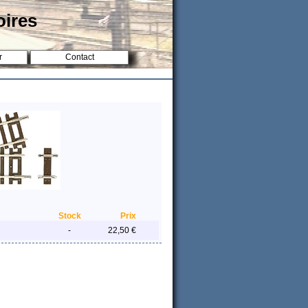
oires
r
Contact
Stock
Prix
-
22,50 €