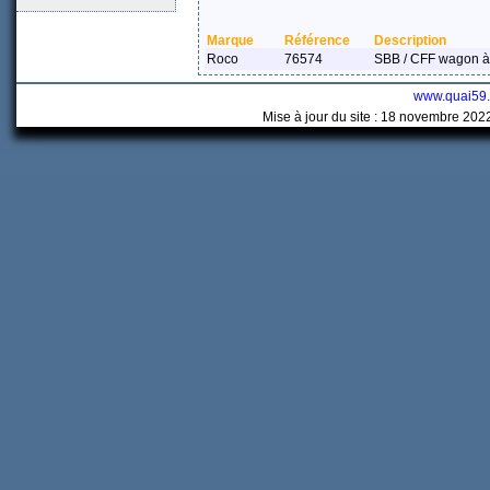
Marque
Référence
Description
Roco
76574
SBB / CFF wagon à
www.quai59
Mise à jour du site : 18 novembre 202