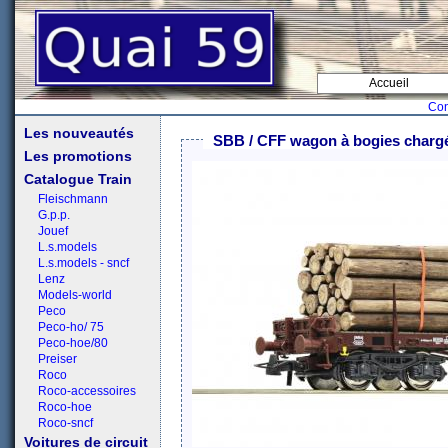
Accueil
Con
Les nouveautés
SBB / CFF wagon à bogies chargé
Les promotions
Catalogue Train
Fleischmann
G.p.p.
Jouef
L.s.models
L.s.models - sncf
Lenz
Models-world
Peco
Peco-ho/ 75
Peco-hoe/80
Preiser
Roco
Roco-accessoires
Roco-hoe
Roco-sncf
Voitures de circuit