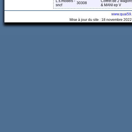
L.s.models -
Coffret de 2 wag
30308
sncf
& MANI ep V
www.quai59
Mise à jour du site : 18 novembre 2022