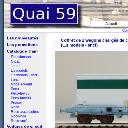
Accueil
Con
Les nouveautés
Coffret de 2 wagons chargés d
Les promotions
(L.s.models - sncf)
Catalogue Train
Fleischmann
G.p.p.
Jouef
L.s.models
L.s.models - sncf
Lenz
Models-world
Peco
Peco-ho/ 75
Peco-hoe/80
Preiser
Roco
Roco-accessoires
Roco-hoe
Roco-sncf
Voitures de circuit