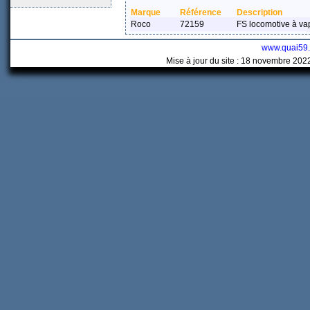
Marque
Référence
Description
Roco
72159
FS locomotive à va
www.quai59
Mise à jour du site : 18 novembre 202