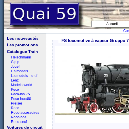
Accueil
Con
Les nouveautés
FS locomotive à vapeur Gruppo 7
Les promotions
Catalogue Train
Fleischmann
G.p.p.
Jouef
L.s.models
L.s.models - sncf
Lenz
Models-world
Peco
Peco-ho/ 75
Peco-hoe/80
Preiser
Roco
Roco-accessoires
Roco-hoe
Roco-sncf
Voitures de circuit