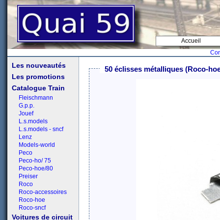
Accueil
Con
Les nouveautés
50 éclisses métalliques (Roco-hoe
Les promotions
Catalogue Train
Fleischmann
G.p.p.
Jouef
L.s.models
L.s.models - sncf
Lenz
Models-world
Peco
Peco-ho/ 75
Peco-hoe/80
Preiser
Roco
Roco-accessoires
Roco-hoe
Roco-sncf
Voitures de circuit