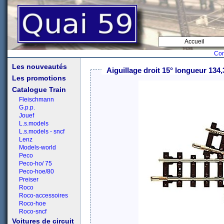
Accueil
Con
Les nouveautés
Aiguillage droit 15° longueur 13
Les promotions
Catalogue Train
Fleischmann
G.p.p.
Jouef
L.s.models
L.s.models - sncf
Lenz
Models-world
Peco
Peco-ho/ 75
Peco-hoe/80
Preiser
Roco
Roco-accessoires
Roco-hoe
Roco-sncf
Voitures de circuit