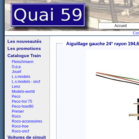
Accueil
Con
Les nouveautés
Aiguillage gauche 24° rayon 194
Les promotions
Catalogue Train
Fleischmann
G.p.p.
Jouef
L.s.models
L.s.models - sncf
Lenz
Models-world
Peco
Peco-ho/ 75
Peco-hoe/80
Preiser
Roco
Roco-accessoires
Roco-hoe
Roco-sncf
Voitures de circuit