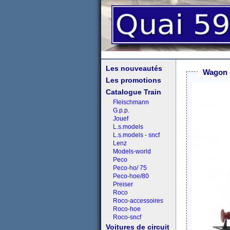
Les nouveautés
Wagon 
Les promotions
Catalogue Train
Fleischmann
G.p.p.
Jouef
L.s.models
L.s.models - sncf
Lenz
Models-world
Peco
Peco-ho/ 75
Peco-hoe/80
Preiser
Roco
Roco-accessoires
Roco-hoe
Roco-sncf
Voitures de circuit