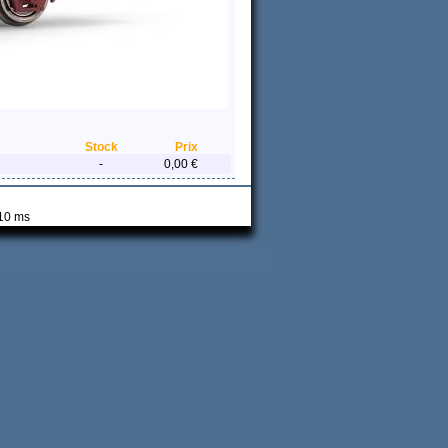
Stock
Prix
-
0,00 €
 10 ms