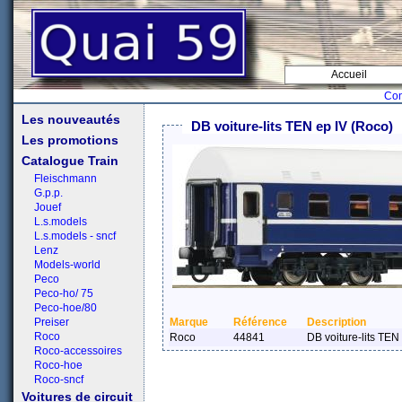
Accueil
Con
Les nouveautés
DB voiture-lits TEN ep IV (Roco)
Les promotions
Catalogue Train
Fleischmann
G.p.p.
Jouef
L.s.models
L.s.models - sncf
Lenz
Models-world
Peco
Peco-ho/ 75
Peco-hoe/80
Preiser
Marque
Référence
Description
Roco
Roco
44841
DB voiture-lits TEN
Roco-accessoires
Roco-hoe
Roco-sncf
Voitures de circuit