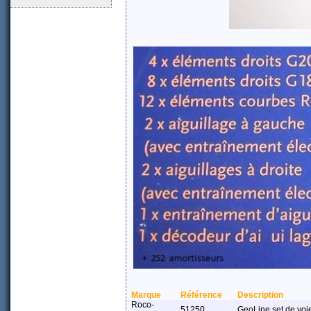
Marque
Référence
Description
Roco-
51250
GeoLine set de voi