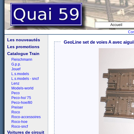
Accueil
Con
Les nouveautés
GeoLine set de voies A avec aigu
Les promotions
Catalogue Train
Fleischmann
G.p.p.
Jouef
L.s.models
L.s.models - sncf
Lenz
Models-world
Peco
Peco-ho/ 75
Peco-hoe/80
Preiser
Roco
Roco-accessoires
Roco-hoe
Roco-sncf
Voitures de circuit