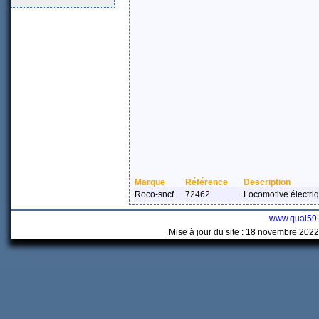
Marque
Référence
Description
Roco-sncf
72462
Locomotive électri
www.quai59
Mise à jour du site : 18 novembre 2022