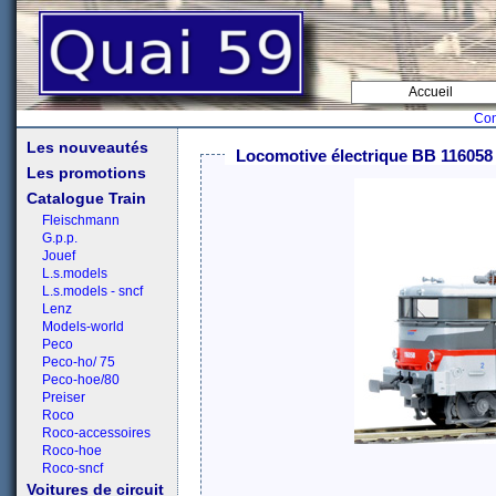
Accueil
Con
Les nouveautés
Locomotive électrique BB 116058 
Les promotions
Catalogue Train
Fleischmann
G.p.p.
Jouef
L.s.models
L.s.models - sncf
Lenz
Models-world
Peco
Peco-ho/ 75
Peco-hoe/80
Preiser
Roco
Roco-accessoires
Roco-hoe
Roco-sncf
Voitures de circuit