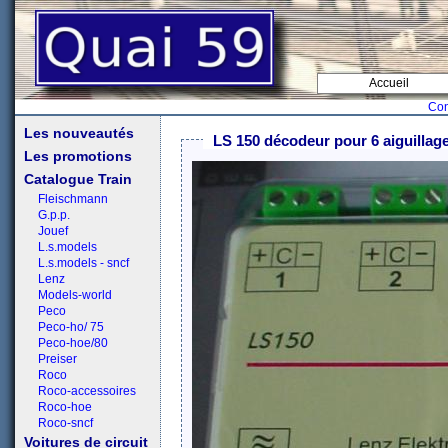
Accueil
Con
Les nouveautés
LS 150 décodeur pour 6 aiguillag
Les promotions
Catalogue Train
Fleischmann
G.p.p.
Jouef
L.s.models
L.s.models - sncf
Lenz
Models-world
Peco
Peco-ho/ 75
Peco-hoe/80
Preiser
Roco
Roco-accessoires
Roco-hoe
Roco-sncf
Voitures de circuit