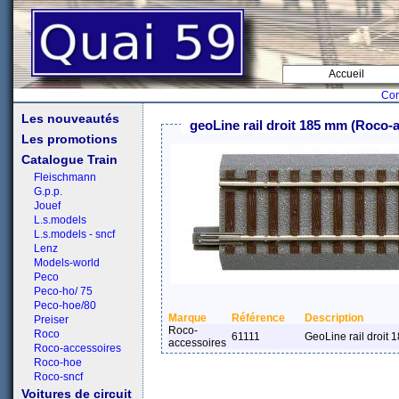
Accueil
Con
Les nouveautés
geoLine rail droit 185 mm (Roco-
Les promotions
Catalogue Train
Fleischmann
G.p.p.
Jouef
L.s.models
L.s.models - sncf
Lenz
Models-world
Peco
Peco-ho/ 75
Peco-hoe/80
Marque
Référence
Description
Preiser
Roco-
Roco
61111
GeoLine rail droit
accessoires
Roco-accessoires
Roco-hoe
Roco-sncf
Voitures de circuit