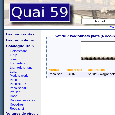
Accueil
Con
Les nouveautés
Set de 2 wagonnets plats (Roco-h
Les promotions
Catalogue Train
Fleischmann
G.p.p.
Jouef
L.s.models
L.s.models - sncf
Marque
Référence
Description
Lenz
Roco-hoe
34607
Set de 2 wagonnets
Models-world
Peco
Peco-ho/ 75
Peco-hoe/80
Preiser
Roco
Roco-accessoires
Roco-hoe
Roco-sncf
Voitures de circuit