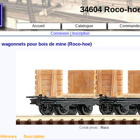
34604 Roco-ho
Accueil
Catalogue
Commande
Connexion
|
Inscription
2 wagonnets pour bois de mine (Roco-hoe)
Crédit photo :
Roco
Référence
Description