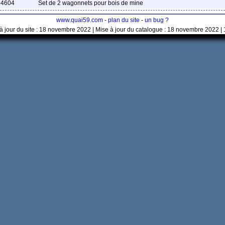
34604
Set de 2 wagonnets pour bois de mine
www.quai59.com
-
plan du site
-
un bug ?
à jour du site : 18 novembre 2022 | Mise à jour du catalogue : 18 novembre 2022 |