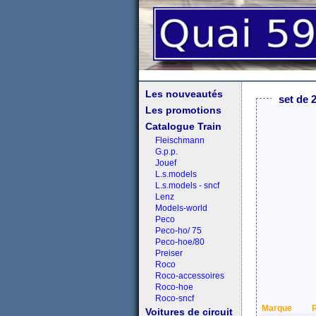
Les nouveautés
set de 
Les promotions
Catalogue Train
Fleischmann
G.p.p.
Jouef
L.s.models
L.s.models - sncf
Lenz
Models-world
Peco
Peco-ho/ 75
Peco-hoe/80
Preiser
Roco
Roco-accessoires
Roco-hoe
Roco-sncf
Marque
Voitures de circuit