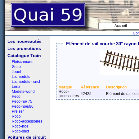
Accueil
Con
Les nouveautés
Elément de rail courbe 30° rayon
Les promotions
Catalogue Train
Fleischmann
G.p.p.
Jouef
L.s.models
L.s.models - sncf
Lenz
Marque
Référence
Description
Models-world
Roco-
42425
Elément de rail co
accessoires
Peco
Peco-ho/ 75
Peco-hoe/80
Preiser
Roco
Roco-accessoires
Roco-hoe
Roco-sncf
Voitures de circuit