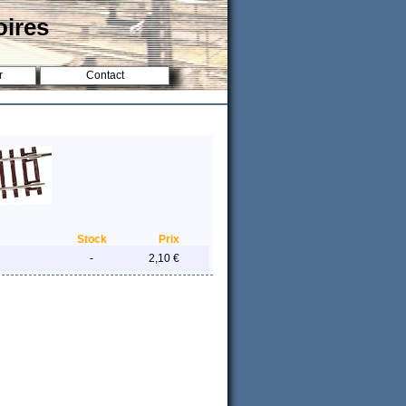
oires
r
Contact
Stock
Prix
-
2,10 €