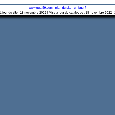
www.quai59.com
-
plan du site
-
un bug ?
à jour du site : 18 novembre 2022 | Mise à jour du catalogue : 18 novembre 2022 |