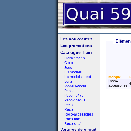
Les nouveautés
Elément
Les promotions
Catalogue Train
Fleischmann
G.p.p.
Jouef
L.s.models
L.s.models - sncf
Marque
Roco-
Lenz
accessoires
Models-world
Peco
Peco-ho/ 75
Peco-hoe/80
Preiser
Roco
Roco-accessoires
Roco-hoe
Roco-sncf
Voitures de circuit