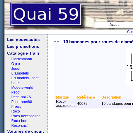
Accueil
Con
Les nouveautés
10 bandages pour roues de diamè
Les promotions
Catalogue Train
Fleischmann
G.p.p.
Jouef
L.s.models
L.s.models - sncf
Lenz
Models-world
Peco
Peco-ho/ 75
Marque
Référence
Description
Roco-
Peco-hoe/80
40072
10 bandages pour 
accessoires
Preiser
Roco
Roco-accessoires
Roco-hoe
Roco-sncf
Voitures de circuit