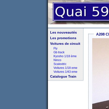
Les nouveautés
A208 Ch
Les promotions
Voitures de circuit
Fly
Gb track
Kyosho 1/18 ème
Ninco
Scalextric
Voitures 1/18 eme
Voitures 1/43 eme
Catalogue Train