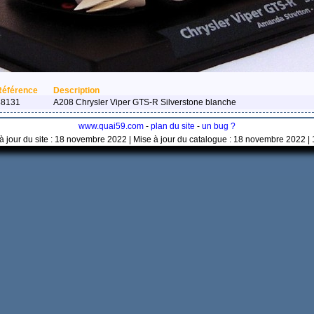
Référence
Description
88131
A208 Chrysler Viper GTS-R Silverstone blanche
www.quai59.com
-
plan du site
-
un bug ?
à jour du site : 18 novembre 2022 | Mise à jour du catalogue : 18 novembre 2022 |