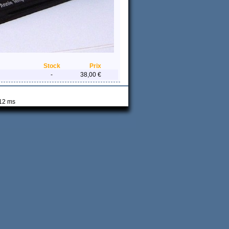
Stock
Prix
-
38,00 €
 12 ms