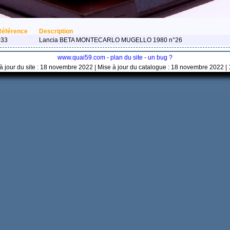
Référence
Description
033
Lancia BETA MONTECARLO MUGELLO 1980 n°26
www.quai59.com
-
plan du site
-
un bug ?
à jour du site : 18 novembre 2022 | Mise à jour du catalogue : 18 novembre 2022 |