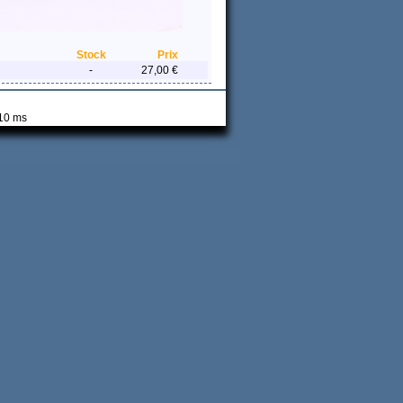
Stock
Prix
-
27,00 €
 10 ms