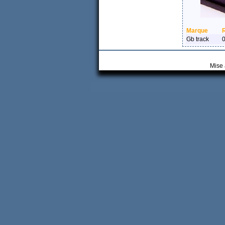
Marque
Gb track
Mise 