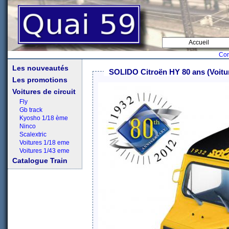
Accueil
Con
Les nouveautés
SOLIDO Citroën HY 80 ans (Voitu
Les promotions
Voitures de circuit
Fly
Gb track
Kyosho 1/18 ème
Ninco
Scalextric
Voitures 1/18 eme
Voitures 1/43 eme
Catalogue Train